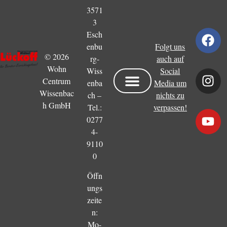
3571
3
Esch
Folgt uns
enbu
© 2026
auch auf
rg-
Wohn
Social
Wiss
Centrum
Media um
enba
Wissenbac
nichts zu
ch –
h GmbH
verpassen!
Tel.:
0277
4-
9110
0
Öffn
ungs
zeite
n:
Mo-