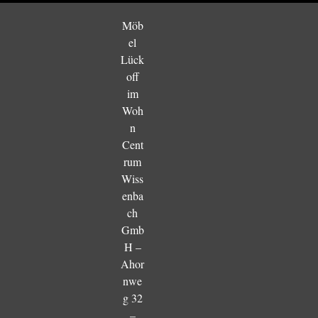
Möb
el
Lück
off
im
Woh
n
Cent
rum
Wiss
enba
ch
Gmb
H –
Ahor
nwe
g 32
–