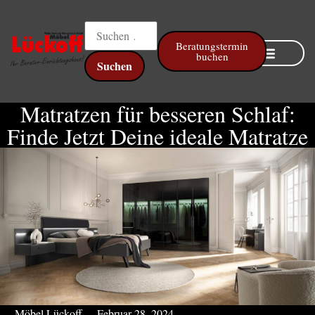
Beratungstermin
buchen
Online Küchenplaner
Matratzen für besseren Schlaf:
Finde Jetzt Deine ideale Matratze
Möbel Lückoff
Februar 28, 2024